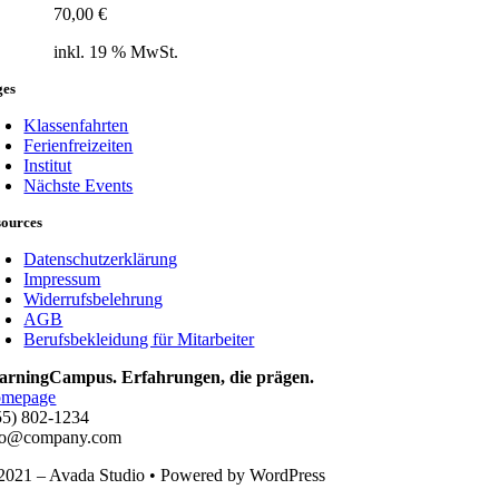
70,00
€
inkl. 19 % MwSt.
ges
Klassenfahrten
Ferienfreizeiten
Institut
Nächste Events
sources
Datenschutzerklärung
Impressum
Widerrufsbelehrung
AGB
Berufsbekleidung für Mitarbeiter
arningCampus. Erfahrungen, die prägen.
mepage
55) 802-1234
fo@company.com
2021 – Avada Studio • Powered by WordPress