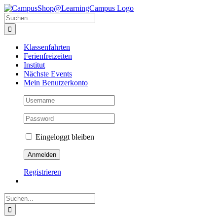
Zum
Facebook
X
Instagram
Pinterest
Inhalt
Suche
springen
nach:
Klassenfahrten
Ferienfreizeiten
Institut
Nächste Events
Mein Benutzerkonto
Eingeloggt bleiben
Registrieren
Suche
nach: